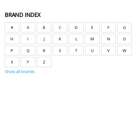
BRAND INDEX
#
A
B
C
D
E
F
G
H
I
J
K
L
M
N
O
P
Q
R
S
T
U
V
W
X
Y
Z
Show all brands