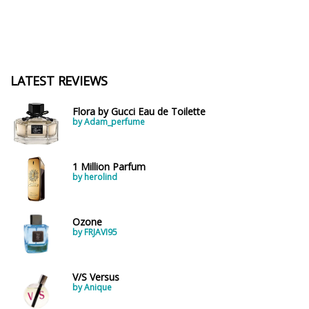
LATEST REVIEWS
Flora by Gucci Eau de Toilette
by Adam_perfume
1 Million Parfum
by herolind
Ozone
by FRJAVI95
V/S Versus
by Anique