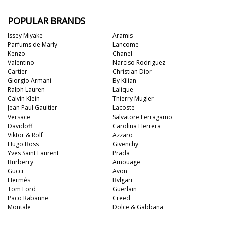
POPULAR BRANDS
Issey Miyake
Aramis
Parfums de Marly
Lancome
Kenzo
Chanel
Valentino
Narciso Rodriguez
Cartier
Christian Dior
Giorgio Armani
By Kilian
Ralph Lauren
Lalique
Calvin Klein
Thierry Mugler
Jean Paul Gaultier
Lacoste
Versace
Salvatore Ferragamo
Davidoff
Carolina Herrera
Viktor & Rolf
Azzaro
Hugo Boss
Givenchy
Yves Saint Laurent
Prada
Burberry
Amouage
Gucci
Avon
Hermès
Bvlgari
Tom Ford
Guerlain
Paco Rabanne
Creed
Montale
Dolce & Gabbana