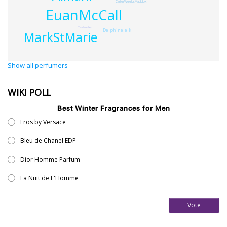
CarterWeeksMaddox
EuanMcCall
YvesCoueslant
DelphineJelk
MarkStMarie
Show all perfumers
WIKI POLL
Best Winter Fragrances for Men
Eros by Versace
Bleu de Chanel EDP
Dior Homme Parfum
La Nuit de L'Homme
Vote