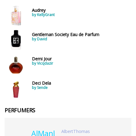
Audrey
by KellyGrant
Gentleman Society Eau de Parfum
by David
Demi Jour
by Vicqdazir
Deci Dela
by Sende
PERFUMERS
AlbertThomas
AlManl