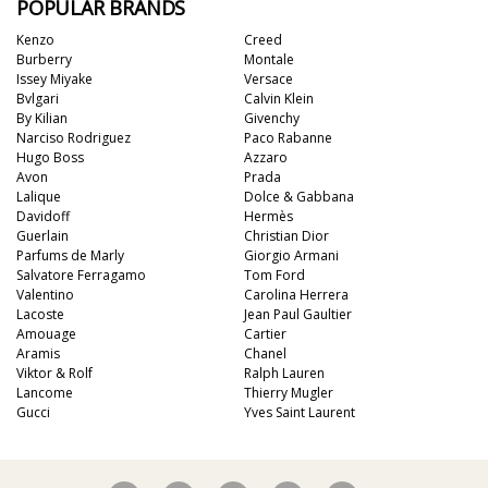
POPULAR BRANDS
Kenzo
Creed
Burberry
Montale
Issey Miyake
Versace
Bvlgari
Calvin Klein
By Kilian
Givenchy
Narciso Rodriguez
Paco Rabanne
Hugo Boss
Azzaro
Avon
Prada
Lalique
Dolce & Gabbana
Davidoff
Hermès
Guerlain
Christian Dior
Parfums de Marly
Giorgio Armani
Salvatore Ferragamo
Tom Ford
Valentino
Carolina Herrera
Lacoste
Jean Paul Gaultier
Amouage
Cartier
Aramis
Chanel
Viktor & Rolf
Ralph Lauren
Lancome
Thierry Mugler
Gucci
Yves Saint Laurent