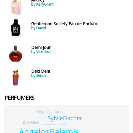
by KellyGrant
Gentleman Society Eau de Parfum
by David
Demi Jour
by Vicqdazir
Deci Dela
by Sende
PERFUMERS
RolphGasparian
SylvieFischer
RajivSheth
TammyFrazer
JenniferBov
AngelosBalamis