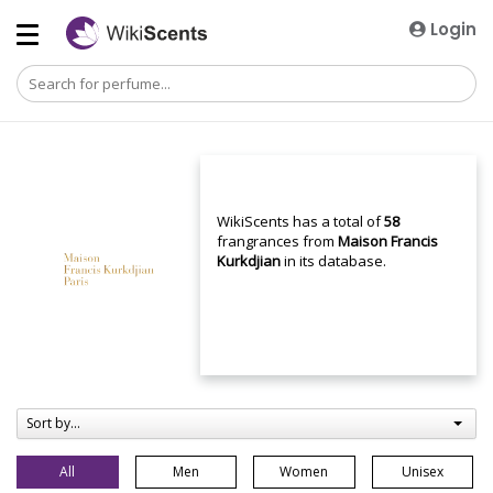
Login
WikiScents has a total of
58
frangrances from
Maison Francis
Kurkdjian
in its database.
Sort by...
All
Men
Women
Unisex