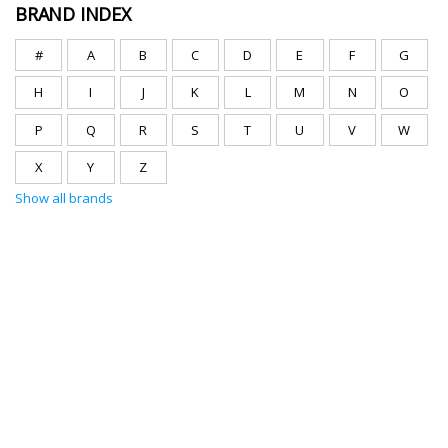
BRAND INDEX
#
A
B
C
D
E
F
G
H
I
J
K
L
M
N
O
P
Q
R
S
T
U
V
W
X
Y
Z
Show all brands