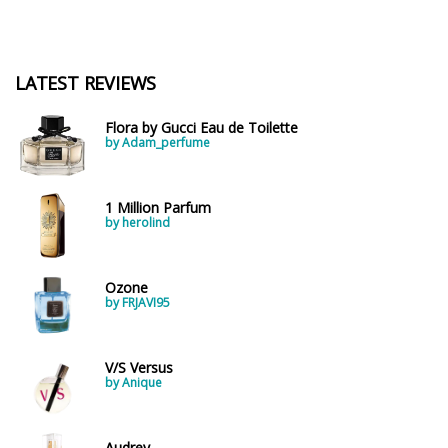
LATEST REVIEWS
Flora by Gucci Eau de Toilette
by Adam_perfume
1 Million Parfum
by herolind
Ozone
by FRJAVI95
V/S Versus
by Anique
Audrey